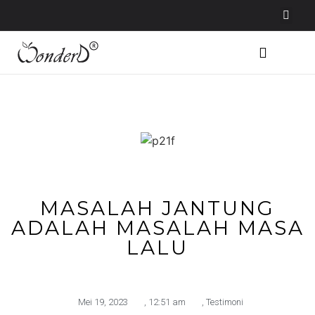
LAMAN UTAMA
MASALAH JANTUNG
ADALAH MASALAH MASA
LALU
Mei 19, 2023
,
12:51 am
,
Testimoni